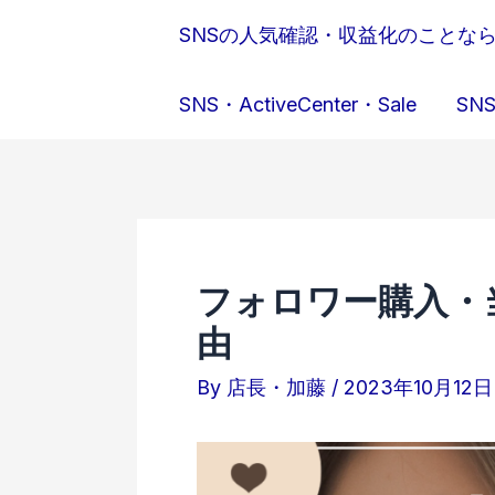
内
SNSの人気確認・収益化のことな
容
を
SNS・ActiveCenter・Sale
SNS
ス
キ
ッ
プ
フォロワー購入・
由
By
店長・加藤
/
2023年10月12日