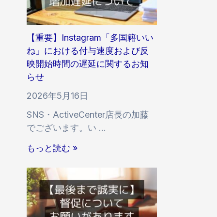
k
T
o
【重要】Instagram「多国籍いい
k
ね」における付与速度および反
サ
映開始時間の遅延に関するお知
ー
らせ
ビ
2026年5月16日
ス
SNS・ActiveCenter店長の加藤
に
でございます。い …
お
け
【
もっと読む »
る
重
付
要
与
】
速
I
度
n