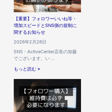
・
s
反
t
映
a
【重要】フォロワーいいね等・
開
g
増加スピードとSNS側の規制に
始
r
関するお知らせ
時
a
間
2026年2月28日
m
の
SNS・ActiveCenter店長の加藤
「
遅
でございます。い …
多
延
国
【
に
もっと読む »
籍
重
関
い
要
す
い
】
る
ね
フ
お
」
ォ
知
に
ロ
ら