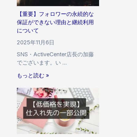
お
ワ
せ
け
ー
【重要】フォロワーの永続的な
る
い
保証ができない理由と継続利用
付
い
について
与
ね
速
2025年11月6日
等
度
SNS・ActiveCenter店長の加藤
・
お
でございます。い …
増
よ
加
【
び
もっと読む »
ス
重
反
ピ
要
映
ー
】
開
ド
フ
始
と
ォ
時
S
ロ
間
N
ワ
の
S