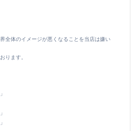
界全体のイメージが悪くなることを当店は嫌い
おります。
」
」
」