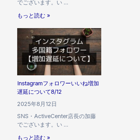
でございます。い …
ォ
ロ
I
もっと読む »
ワ
n
ー
s
の
t
減
a
少
g
に
r
つ
a
い
m
Instagramフォロワーいいね増加
て
フ
遅延について8/12
ォ
2025年8月12日
ロ
SNS・ActiveCenter店長の加藤
ワ
でございます。い …
ー
い
I
もっと読む »