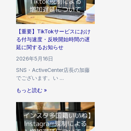
【重要】TikTokサービスにおけ
る付与速度・反映開始時間の遅
延に関するお知らせ
2026年5月16日
SNS・ActiveCenter店長の加藤
でございます。い …
【
もっと読む »
重
要
】
T
i