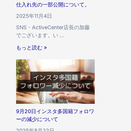
ー
遅
仕入れ先の一部公開について。
側
の
延
の
2025年11月4日
永
に
規
SNS・ActiveCenter店長の加藤
続
関
制
でございます。い …
的
す
に
な
る
仕
関
もっと読む »
保
お
入
す
証
知
れ
る
が
ら
先
お
で
せ
の
知
き
一
ら
な
部
せ
い
公
理
開
9月20日インスタ多国籍フォロワ
由
に
ーの減少について
と
つ
継
2025年8月22日