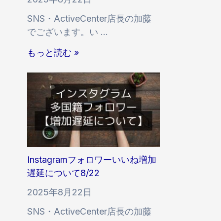
い
続
SNS・ActiveCenter店長の加藤
て
利
でございます。い …
。
用
9
に
もっと読む »
月
つ
2
い
0
て
日
イ
ン
ス
タ
Instagramフォロワーいいね増加
多
遅延について8/22
国
2025年8月22日
籍
SNS・ActiveCenter店長の加藤
フ