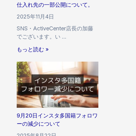
ー
遅
仕入れ先の一部公開について。
側
の
延
の
2025年11月4日
永
に
規
SNS・ActiveCenter店長の加藤
続
関
制
でございます。い …
的
す
に
な
る
仕
関
もっと読む »
保
お
入
す
証
知
れ
る
が
ら
先
お
で
せ
の
知
き
一
ら
な
部
せ
い
公
理
開
9月20日インスタ多国籍フォロワ
由
に
ーの減少について
と
つ
継
2025年8月22日