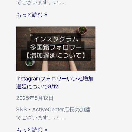
でございます。い …
ォ
ロ
I
もっと読む »
ワ
n
ー
s
の
t
減
a
少
g
に
r
つ
a
い
m
Instagramフォロワーいいね増加
て
フ
遅延について8/12
ォ
2025年8月12日
ロ
SNS・ActiveCenter店長の加藤
ワ
でございます。い …
ー
い
I
もっと読む »