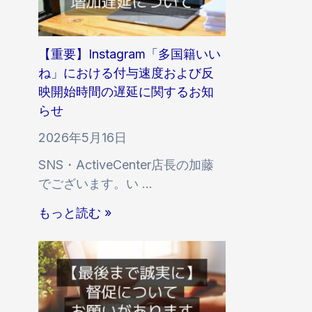
k
T
o
【重要】Instagram「多国籍いい
k
ね」における付与速度および反
サ
映開始時間の遅延に関するお知
ー
らせ
ビ
2026年5月16日
ス
SNS・ActiveCenter店長の加藤
に
でございます。い …
お
け
【
もっと読む »
る
重
付
要
与
】
速
I
度
n