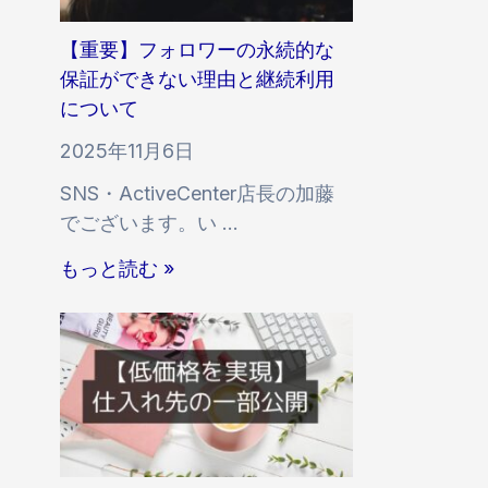
お
ワ
せ
け
ー
【重要】フォロワーの永続的な
る
い
保証ができない理由と継続利用
付
い
について
与
ね
速
2025年11月6日
等
度
SNS・ActiveCenter店長の加藤
・
お
でございます。い …
増
よ
加
【
び
もっと読む »
ス
重
反
ピ
要
映
ー
】
開
ド
フ
始
と
ォ
時
S
ロ
間
N
ワ
の
S