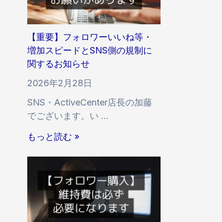
・
s
反
t
映
a
【重要】フォロワーいいね等・
開
g
増加スピードとSNS側の規制に
始
r
関するお知らせ
時
a
間
2026年2月28日
m
の
SNS・ActiveCenter店長の加藤
「
遅
でございます。い …
多
延
国
【
に
もっと読む »
籍
重
関
い
要
す
い
】
る
ね
フ
お
」
ォ
知
に
ロ
ら