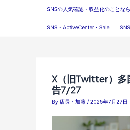
内
SNSの人気確認・収益化のことな
容
を
SNS・ActiveCenter・Sale
SNS
ス
キ
ッ
プ
X（旧Twitte
告7/27
By
店長・加藤
/
2025年7月27日