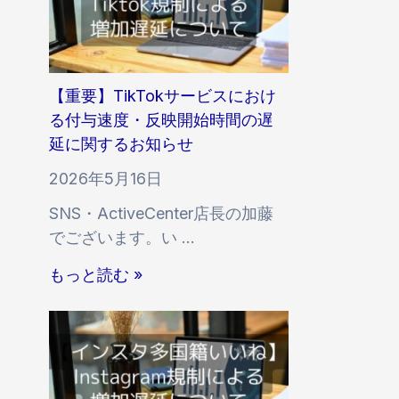
【重要】TikTokサービスにおけ
る付与速度・反映開始時間の遅
延に関するお知らせ
2026年5月16日
SNS・ActiveCenter店長の加藤
でございます。い …
【
もっと読む »
重
要
】
T
i