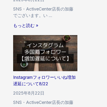
い
続
SNS・ActiveCenter店長の加藤
て
利
でございます。い …
。
用
9
に
もっと読む »
月
つ
2
い
0
て
日
イ
ン
ス
タ
Instagramフォロワーいいね増加
多
遅延について8/22
国
2025年8月22日
籍
SNS・ActiveCenter店長の加藤
フ