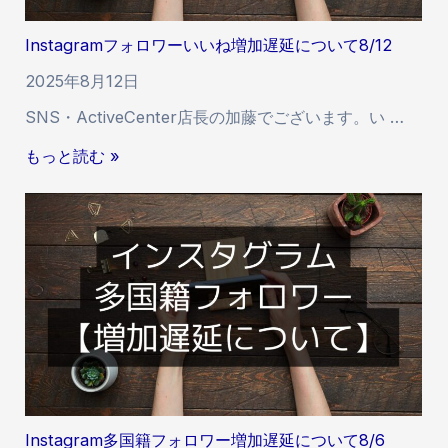
ォ
ロ
Instagramフォロワーいいね増加遅延について8/12
ワ
ー
2025年8月12日
い
SNS・ActiveCenter店長の加藤でございます。い …
い
ね
I
もっと読む »
増
n
加
s
遅
t
延
a
に
g
つ
r
い
a
て
m
8
フ
/
ォ
2
ロ
2
Instagram多国籍フォロワー増加遅延について8/6
ワ