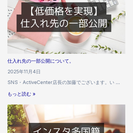
S
フ
遅
N
ォ
延
S
ロ
に
側
ワ
関
の
ー
す
規
の
る
制
永
お
に
続
知
関
仕入れ先の一部公開について。
的
ら
す
な
せ
2025年11月4日
る
保
お
SNS・ActiveCenter店長の加藤でございます。い …
証
知
が
仕
もっと読む »
ら
で
入
せ
き
れ
な
先
い
の
理
一
由