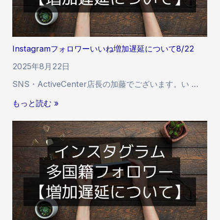
タ
多
国
籍
Instagramフォロワーいいね増加遅延について8/22
フ
ォ
2025年8月22日
ロ
SNS・ActiveCenter店長の加藤でございます。い …
ワ
ー
I
もっと読む »
の
n
減
s
少
t
に
a
つ
g
い
r
て
a
m
フ