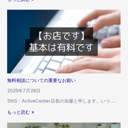
増
ー
加
ビ
遅
ス
延
の
に
価
つ
格
い
と
て
品
8
質
/
に
4
つ
無料相談についての重要なお願い
い
て
2025年7月29日
SNS・ActiveCenter店長の加藤と申します。いつ …
無
もっと読む »
料
相