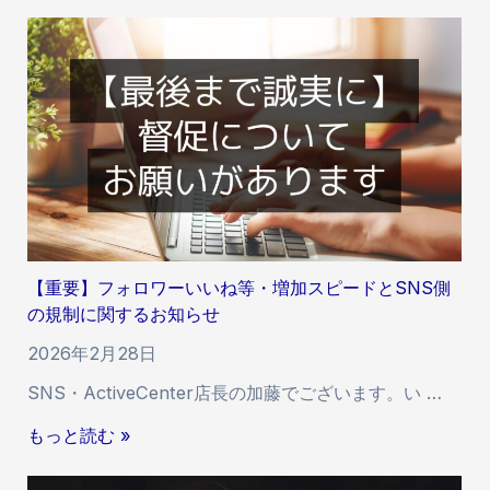
重
与
要
速
】
度
I
・
n
反
s
映
t
開
a
始
g
時
r
間
a
の
【重要】フォロワーいいね等・増加スピードとSNS側
m
遅
の規制に関するお知らせ
「
延
多
2026年2月28日
に
国
関
SNS・ActiveCenter店長の加藤でございます。い …
籍
す
い
【
もっと読む »
る
い
重
お
ね
要
知