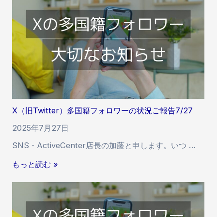
談
に
つ
い
て
の
重
要
な
X（旧Twitter）多国籍フォロワーの状況ご報告7/27
お
願
2025年7月27日
い
SNS・ActiveCenter店長の加藤と申します。いつ …
X
もっと読む »
（
旧
T
w