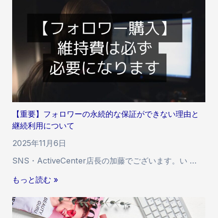
」
】
ら
に
フ
せ
お
ォ
け
ロ
る
ワ
付
ー
与
い
速
い
度
ね
お
【重要】フォロワーの永続的な保証ができない理由と
等
よ
継続利用について
・
び
増
2025年11月6日
反
加
映
SNS・ActiveCenter店長の加藤でございます。い …
ス
開
ピ
【
もっと読む »
始
ー
重
時
ド
要
間
と
】
の