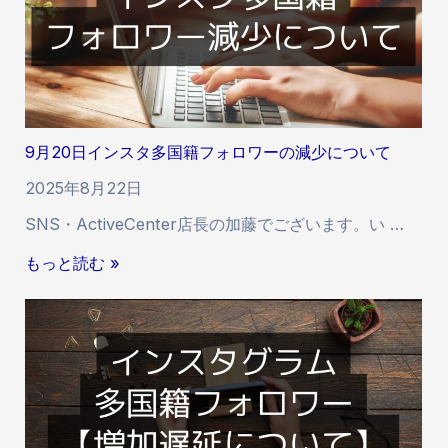
部
と
公
継
開
続
に
利
つ
用
い
に
9月20日インスタ多国籍フォロワーの減少について
て
つ
。
2025年8月22日
い
て
SNS・ActiveCenter店長の加藤でございます。い …
9
もっと読む »
月
2
0
日
イ
ン
ス