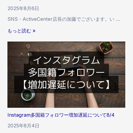
ー
2025年8月6日
い
SNS・ActiveCenter店長の加藤でございます。い …
い
ね
I
もっと読む »
増
n
加
s
遅
t
延
a
に
g
つ
r
い
a
て
m
8
多
/
国
1
籍
2
Instagram多国籍フォロワー増加遅延について8/4
フ
ォ
2025年8月4日
ロ