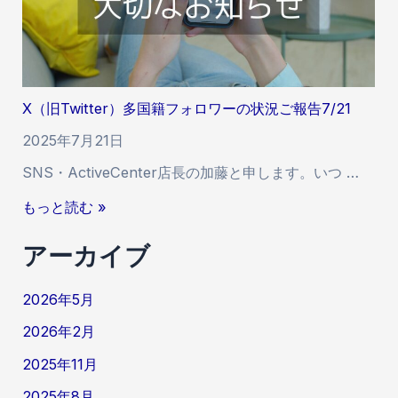
t
告
e
7
r
/
）
2
多
7
X（旧Twitter）多国籍フォロワーの状況ご報告7/21
国
籍
2025年7月21日
フ
SNS・ActiveCenter店長の加藤と申します。いつ …
ォ
ロ
X
もっと読む »
ワ
（
ー
アーカイブ
旧
の
T
状
w
2026年5月
況
i
ご
2026年2月
t
報
t
2025年11月
告
e
7
2025年8月
r