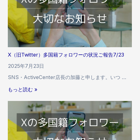
i
t
t
e
r
）
多
X（旧Twitter）多国籍フォロワーの状況ご報告7/23
国
籍
2025年7月23日
フ
SNS・ActiveCenter店長の加藤と申します。いつ …
ォ
ロ
X
もっと読む »
ワ
（
ー
旧
の
T
状
w
況
i
ご
t
報