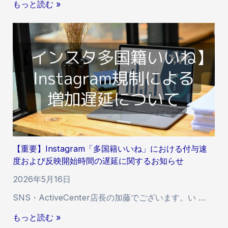
【
もっと読む »
重
要
】
T
i
k
T
o
k
サ
ー
【重要】Instagram「多国籍いいね」における付与速
ビ
度および反映開始時間の遅延に関するお知らせ
ス
に
2026年5月16日
お
SNS・ActiveCenter店長の加藤でございます。い …
け
る
【
もっと読む »
付