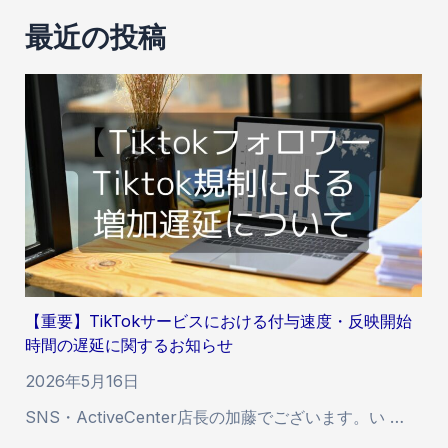
ゲ
最近の投稿
ー
シ
ョ
ン
【重要】TikTokサービスにおける付与速度・反映開始
時間の遅延に関するお知らせ
2026年5月16日
SNS・ActiveCenter店長の加藤でございます。い …