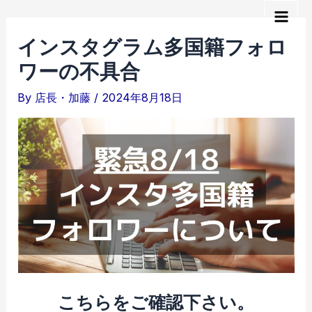
内
Main
容
インスタグラム多国籍フォロ
を
Men
ワーの不具合
ス
キ
By
店長・加藤
/
2024年8月18日
ッ
プ
こちらをご確認下さい。