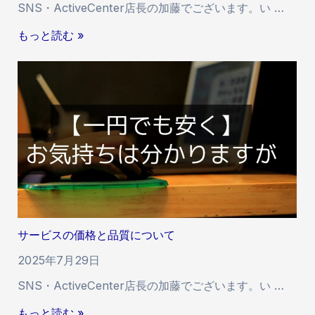
SNS・ActiveCenter店長の加藤でございます。い …
ワ
ー
I
もっと読む »
増
n
加
s
遅
t
延
a
に
g
つ
r
い
a
て
m
8
多
/
国
6
籍
サービスの価格と品質について
フ
ォ
2025年7月29日
ロ
SNS・ActiveCenter店長の加藤でございます。い …
ワ
ー
サ
もっと読む »