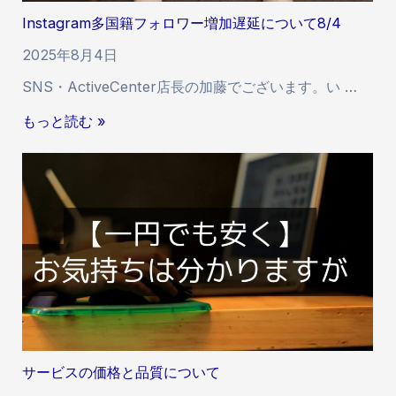
籍
2
Instagram多国籍フォロワー増加遅延について8/4
フ
ォ
2025年8月4日
ロ
SNS・ActiveCenter店長の加藤でございます。い …
ワ
ー
I
もっと読む »
増
n
加
s
遅
t
延
a
に
g
つ
r
い
a
て
m
8
多
/
国
6
籍
サービスの価格と品質について
フ
ォ