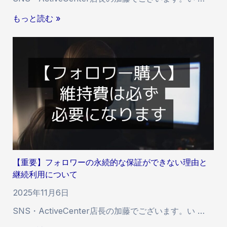
籍
す
い
【
もっと読む »
る
い
重
お
ね
要
知
」
】
ら
に
フ
せ
お
ォ
け
ロ
る
ワ
付
ー
与
い
速
い
度
ね
お
【重要】フォロワーの永続的な保証ができない理由と
等
よ
継続利用について
・
び
増
2025年11月6日
反
加
映
SNS・ActiveCenter店長の加藤でございます。い …
ス
開
ピ