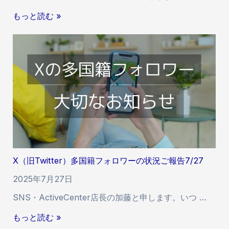
無
もっと読む »
料
相
談
に
つ
い
て
の
重
要
な
X（旧Twitter）多国籍フォロワーの状況ご報告7/27
お
願
2025年7月27日
い
SNS・ActiveCenter店長の加藤と申します。いつ …
X
もっと読む »