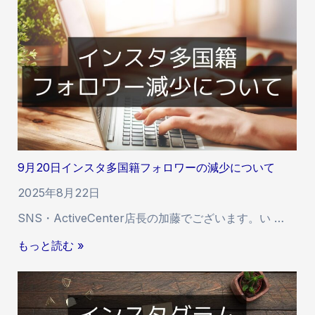
れ
な
先
い
の
理
一
由
部
と
公
継
開
続
に
利
つ
用
い
に
9月20日インスタ多国籍フォロワーの減少について
て
つ
。
2025年8月22日
い
て
SNS・ActiveCenter店長の加藤でございます。い …
9
もっと読む »
月
2
0
日