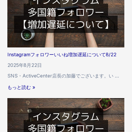
イ
ン
ス
タ
多
国
籍
Instagramフォロワーいいね増加遅延について8/22
フ
ォ
2025年8月22日
ロ
SNS・ActiveCenter店長の加藤でございます。い …
ワ
ー
I
もっと読む »
の
n
減
s
少
t
に
a
つ
g
い
r