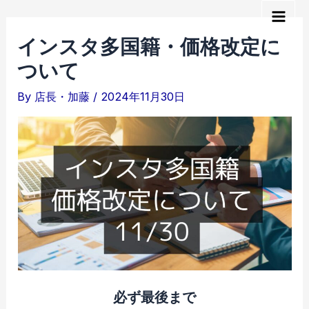
内
Main
容
インスタ多国籍・価格改定に
を
Men
ついて
ス
キ
By
店長・加藤
/
2024年11月30日
ッ
プ
必ず最後まで