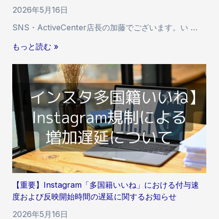
2026年5月16日
SNS・ActiveCenter店長の加藤でございます。い …
【
もっと読む »
重
要
】
T
i
k
T
o
k
サ
ー
【重要】Instagram「多国籍いいね」における付与速
ビ
度および反映開始時間の遅延に関するお知らせ
ス
に
2026年5月16日