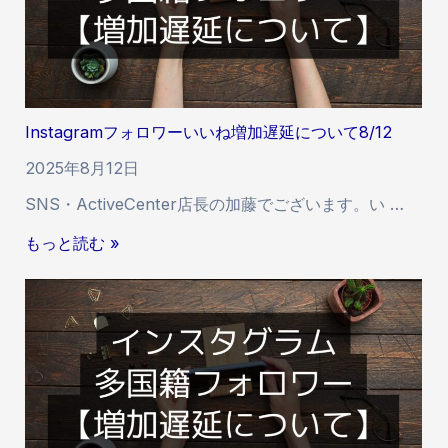
て
a
m
フ
ォ
ロ
Instagramフォロワーいいね増加遅延について8/12
ワ
ー
2025年8月12日
い
SNS・ActiveCenter店長の加藤でございます。い …
い
ね
I
もっと読む »
増
n
加
s
遅
t
延
a
に
g
つ
r
い
a
て
m
8