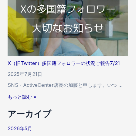
状
w
況
i
ご
t
報
t
告
e
7
r
/
）
2
多
7
X（旧Twitter）多国籍フォロワーの状況ご報告7/21
国
籍
2025年7月21日
フ
SNS・ActiveCenter店長の加藤と申します。いつ …
ォ
ロ
X
もっと読む »
ワ
（
ー
アーカイブ
旧
の
T
状
w
2026年5月
況
i