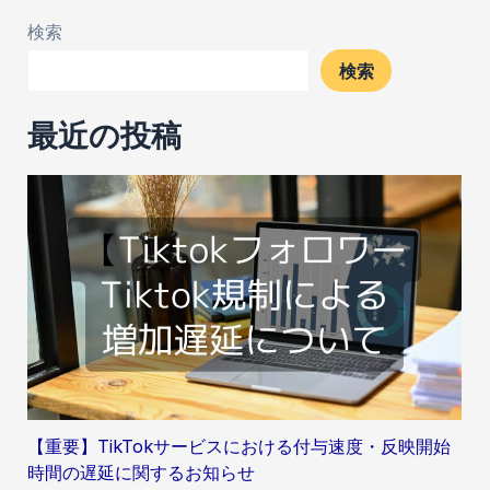
稿
検索
ナ
ビ
検索
ゲ
最近の投稿
ー
シ
ョ
ン
【重要】TikTokサービスにおける付与速度・反映開始
時間の遅延に関するお知らせ