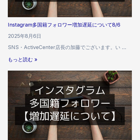
フ
/
ォ
2
ロ
2
Instagram多国籍フォロワー増加遅延について8/6
ワ
ー
2025年8月6日
い
SNS・ActiveCenter店長の加藤でございます。い …
い
ね
I
もっと読む »
増
n
加
s
遅
t
延
a
に
g
つ
r
い
a
て
m
8
多
/
国
1