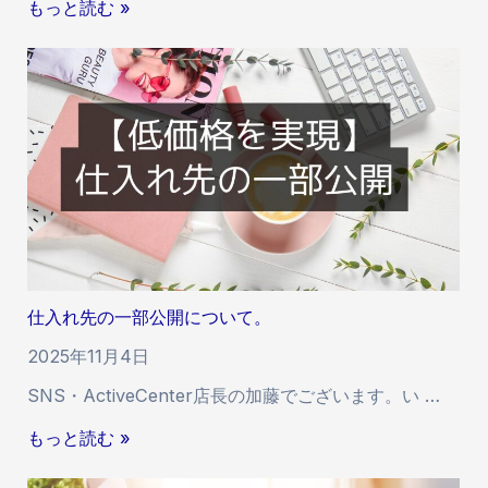
【
もっと読む »
始
ー
重
時
ド
要
間
と
】
の
S
フ
遅
N
ォ
延
S
ロ
に
側
ワ
関
の
ー
す
規
の
る
制
永
お
に
続
知
関
仕入れ先の一部公開について。
的
ら
す
な
せ
2025年11月4日
る
保
お
SNS・ActiveCenter店長の加藤でございます。い …
証
知
が
仕
もっと読む »
ら
で
入
せ
き