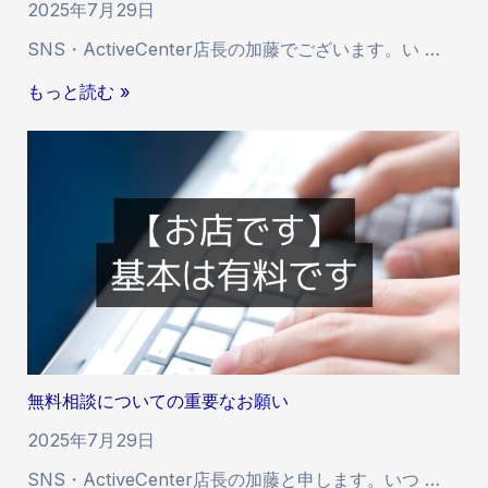
2025年7月29日
ロ
SNS・ActiveCenter店長の加藤でございます。い …
ワ
ー
サ
もっと読む »
増
ー
加
ビ
遅
ス
延
の
に
価
つ
格
い
と
て
品
8
質
/
に
4
つ
無料相談についての重要なお願い
い
て
2025年7月29日
SNS・ActiveCenter店長の加藤と申します。いつ …