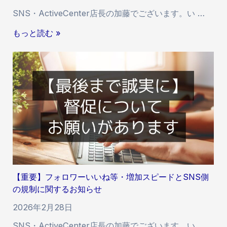
お
SNS・ActiveCenter店長の加藤でございます。い …
け
る
【
もっと読む »
付
重
与
要
速
】
度
I
・
n
反
s
映
t
開
a
始
g
時
r
間
a
の
【重要】フォロワーいいね等・増加スピードとSNS側
m
遅
の規制に関するお知らせ
「
延
多
2026年2月28日
に
国
関
SNS・ActiveCenter店長の加藤でございます。い …