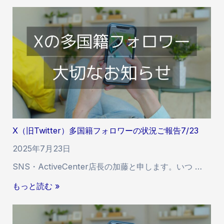
（
旧
T
w
i
t
t
e
r
）
多
X（旧Twitter）多国籍フォロワーの状況ご報告7/23
国
籍
2025年7月23日
フ
SNS・ActiveCenter店長の加藤と申します。いつ …
ォ
ロ
X
もっと読む »
ワ
（
ー
旧
の
T